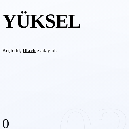
YÜKSEL
Keşfedil,
Black
'e aday ol.
0