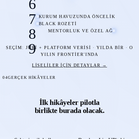
6
7
KURUM HAVUZUNDA ÖNCELIK
BLACK ROZETI
8
MENTORLUK VE ÖZEL AĞ
9
SEÇIM: JÜRI + PLATFORM VERISI · YILDA BIR · O
YILIN FRONTIER'INDA
LISELILER IÇIN DETAYLAR →
04
GERÇEK HIKÂYELER
İlk hikâyeler
pilotla
birlikte burada olacak.