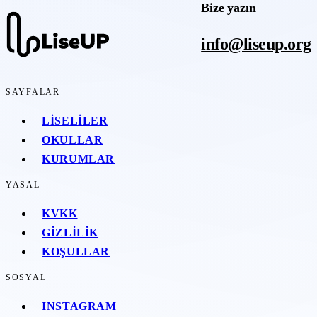
Bize yazın
info@liseup.org
SAYFALAR
LISELILER
OKULLAR
KURUMLAR
YASAL
KVKK
GIZLILIK
KOŞULLAR
SOSYAL
INSTAGRAM