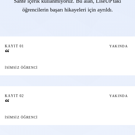
Sahte içerik kullanmıyoruz. Bu alan, LiseUP'taki
öğrencilerin başarı hikayeleri için ayrıldı.
KAYIT 01
YAKINDA
“
İSIMSIZ ÖĞRENCI
KAYIT 02
YAKINDA
“
İSIMSIZ ÖĞRENCI