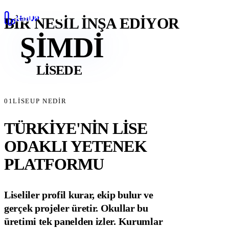
Katıl
BİR NESİL İNŞA EDİYOR
ŞİMDİ
LİSEDE
01
LISEUP NEDIR
TÜRKİYE'NİN
LİSE
ODAKLI
YETENEK
PLATFORMU
Liseliler profil kurar, ekip bulur ve
gerçek projeler üretir. Okullar bu
üretimi tek panelden izler. Kurumlar